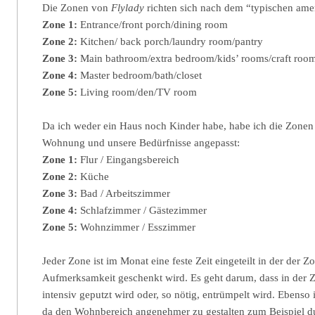
Die Zonen von
Flylady
richten sich nach dem “typischen ame
Zone 1:
Entrance/front porch/dining room
Zone 2:
Kitchen/ back porch/laundry room/pantry
Zone 3:
Main bathroom/extra bedroom/kids’ rooms/craft roo
Zone 4:
Master bedroom/bath/closet
Zone 5:
Living room/den/TV room
Da ich weder ein Haus noch Kinder habe, habe ich die Zonen
Wohnung und unsere Bedürfnisse angepasst:
Zone 1:
Flur / Eingangsbereich
Zone 2:
Küche
Zone 3:
Bad / Arbeitszimmer
Zone 4:
Schlafzimmer / Gästezimmer
Zone 5:
Wohnzimmer / Esszimmer
Jeder Zone ist im Monat eine feste Zeit eingeteilt in der der Z
Aufmerksamkeit geschenkt wird. Es geht darum, dass in der Z
intensiv geputzt wird oder, so nötig, entrümpelt wird. Ebenso 
da den Wohnbereich angenehmer zu gestalten zum Beispiel d