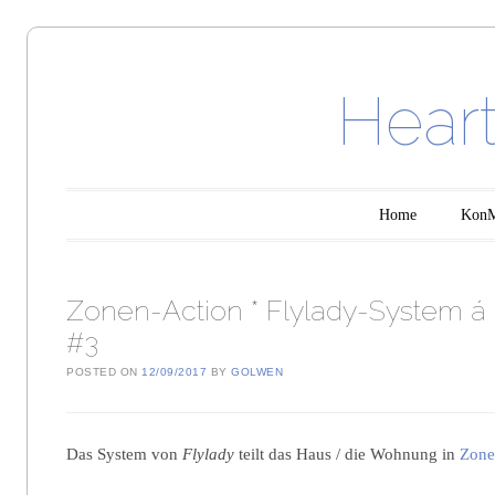
Heart
Main menu
Skip to content
Home
KonMa
Zonen-Action * Flylady-System á l
#3
POSTED ON
12/09/2017
BY
GOLWEN
Das System von
Flylady
teilt das Haus / die Wohnung in
Zon