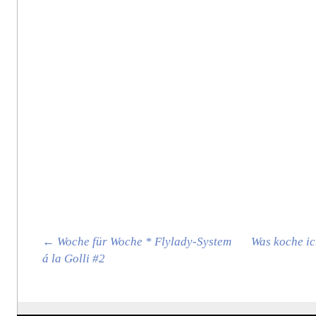
Post navigation
←
Woche für Woche * Flylady-System
Was koche ic
á la Golli #2